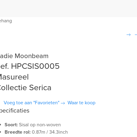
ehang
adie Moonbeam
ef. HPCSIS0005
asureel
ollectie Serica
Voeg toe aan "Favorieten"
Waar te koop
pecificaties
Soort:
Sisal op non-woven
Breedte rol:
0.87m / 34.3inch