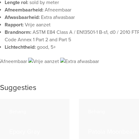
Lengte rol:
sold by meter
Afneembaarheid:
Afneembaar
Afwasbaarheid:
Extra afwasbaar
Rapport:
Vrije aanzet
Brandnorm:
ASTM E84 Class A / EN13501-1 B-s1, d0 / 2010 FT
Code Annex 1 Part 2 and Part 5
Lichtechtheid:
good, 5+
Suggesties
Behang
Behang
Epoxy Gray
Patola Moonbeam