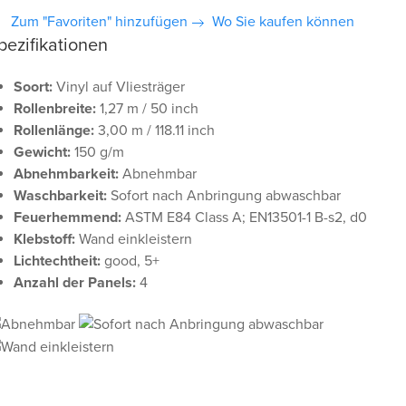
Zum "Favoriten" hinzufügen
Wo Sie kaufen können
pezifikationen
Soort:
Vinyl auf Vliesträger
Rollenbreite:
1,27 m / 50 inch
Rollenlänge:
3,00 m / 118.11 inch
Gewicht:
150 g/m
Abnehmbarkeit:
Abnehmbar
Waschbarkeit:
Sofort nach Anbringung abwaschbar
Feuerhemmend:
ASTM E84 Class A; EN13501-1 B-s2, d0
Klebstoff:
Wand einkleistern
Lichtechtheit:
good, 5+
Anzahl der Panels:
4