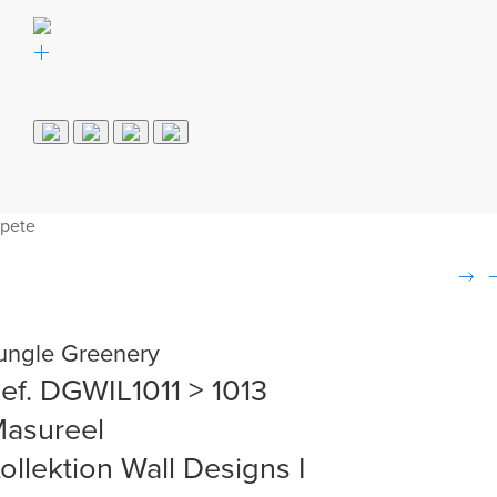
apete
ungle Greenery
ef. DGWIL1011 > 1013
asureel
ollektion Wall Designs I