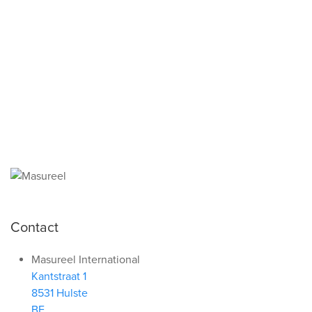
attraktive Website zu
bieten.
Mehr Info
Alle speichern
Contact
Masureel International
Kantstraat 1
8531 Hulste
BE