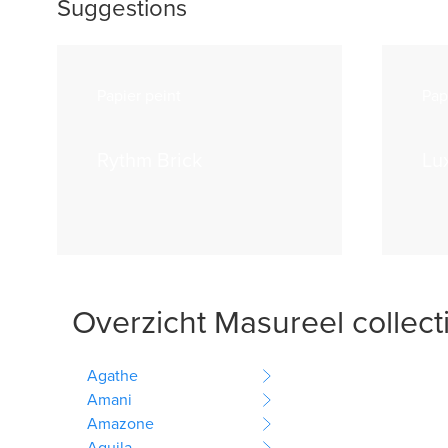
Suggestions
Papier peint
Pap
Rythm Brick
Lu
Overzicht Masureel collect
Agathe
Amani
Amazone
Aquila