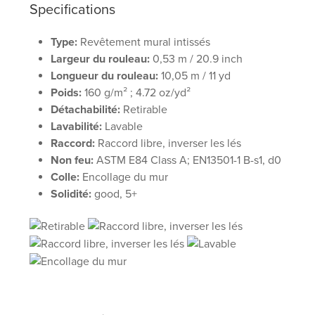
Specifications
Type:
Revêtement mural intissés
Largeur du rouleau:
0,53 m / 20.9 inch
Longueur du rouleau:
10,05 m / 11 yd
Poids:
160 g/m² ; 4.72 oz/yd²
Détachabilité:
Retirable
Lavabilité:
Lavable
Raccord:
Raccord libre, inverser les lés
Non feu:
ASTM E84 Class A; EN13501-1 B-s1, d0
Colle:
Encollage du mur
Solidité:
good, 5+