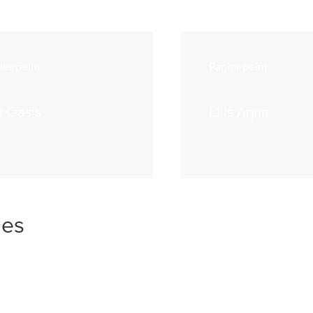
ier peint
Papier peint
x Oasis
Ellis Aqua
ies